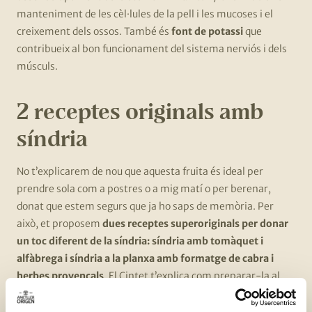
manteniment de les cèl·lules de la pell i les mucoses i el
creixement dels ossos. També és
font de potassi
que
contribueix al bon funcionament del sistema nerviós i dels
músculs.
2 receptes originals amb
síndria
No t’explicarem de nou que aquesta fruita és ideal per
prendre sola com a postres o a mig matí o per berenar,
donat que estem segurs que ja ho saps de memòria. Per
això, et proposem
dues receptes superoriginals per donar
un toc diferent de la síndria: síndria amb tomàquet i
alfàbrega i síndria a la planxa amb formatge de cabra i
herbes provençals
. El Cintet t’explica com preparar-la al
següent vídeo: