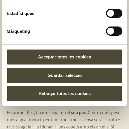
Estadístiques
Màrqueting
Finalment, si vols saber un truc perquè la síndria tingui un
Acceptar totes les cookies
sabor encara més fresc,
posa-la en un bol i afegeix-li una
mica de suc de llimona i menta
. T’encantarà!
Guardar selecció
Com saber si una síndria
Rebutjar totes les cookies
està madura?
En primer lloc, t’has de fixar en el
seu pes
. Contra més pesi,
més aigua tindrà i, per tant, molt més sucosa serà. Un altre
truc és agafar-la i donar-li uns copets amb els artells. Si