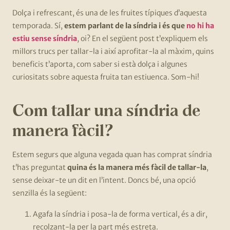
Dolça i refrescant, és una de les fruites típiques d’aquesta
temporada. Sí,
estem parlant de la síndria i és que
no hi ha
estiu sense síndria
, oi? En el següent post t’expliquem els
millors trucs per tallar-la i així aprofitar-la al màxim, quins
beneficis t’aporta, com saber si està dolça i algunes
curiositats sobre aquesta fruita tan estiuenca. Som-hi!
Com tallar una síndria de
manera fàcil?
Estem segurs que alguna vegada quan has comprat síndria
t’has preguntat
quina és la manera més fàcil de tallar-la
,
sense deixar-te un dit en l’intent. Doncs bé, una opció
senzilla és la següent:
Agafa la síndria i posa-la de forma vertical, és a dir,
recolzant-la per la part més estreta.