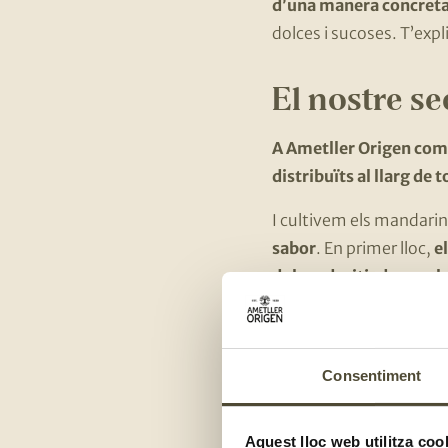
d’una manera concreta
dolces i sucoses. T’expl
El nostre se
A Ametller Origen com
distribuïts al llarg de 
I cultivem els mandarin
sabor
. En primer lloc,
el
dolçor desitjada, en el
la llum arriba a totes l
una mida similar.
D’altra banda,
recol·le
Consentiment
és que no totes madure
nostres pagesos primer 
Aquest lloc web utilitza coo