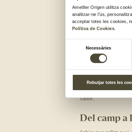
copa, i que són les que 
Ametller Origen utilitza cooki
baix del taronger. Duran
analitzar-ne l’ús, personalit
durant la quarta passada
acceptar totes les cookies, r
Política de Cookies
.
Mandarines 
Selecció
de les Terre
Necessàries
de
consentiment
A Santa Bàrbara, a les 
Per al seu cultiu,
utilit
aquest maneig de l’aigua
Rebutjar totes les coo
mandarines de pell fina,
sabor.
Del camp a 