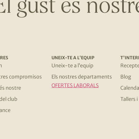
El gust és nostr
RES
UNEIX-TE A L'EQUIP
T'INTER
m
Uneix-te a l’equip
Recept
stres compromisos
Els nostres departaments
Blog
OFERTES LABORALS
 és nostre
Calenda
del club
Tallers
ance