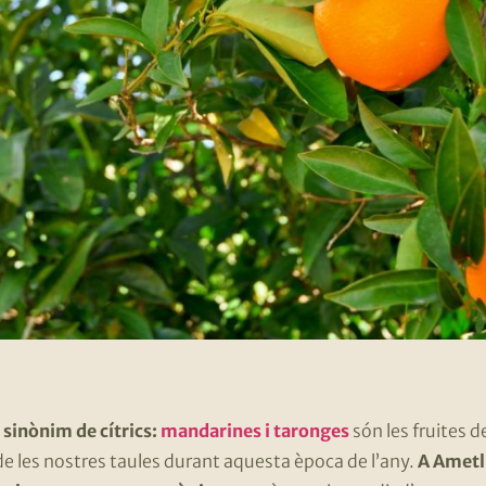
s sinònim de cítrics:
mandarines i taronges
són les fruites 
s de les nostres taules durant aquesta època de l’any.
A Ametll