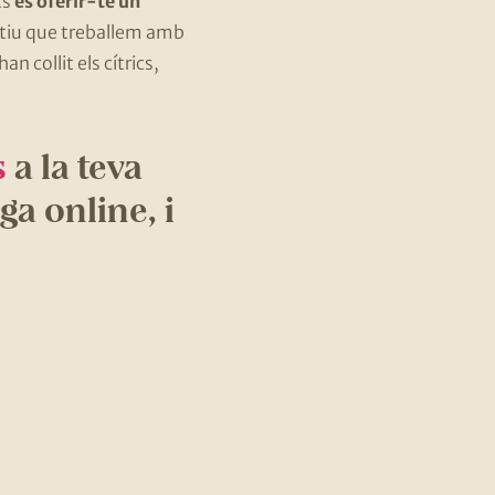
ts
és oferir-te un
otiu que treballem amb
n collit els cítrics,
s
a la teva
ga online, i