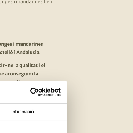
ronges i mandarines ben
onges i mandarines
astelló i Andalusia
.
r-ne la qualitat i el
que aconseguim la
 permeti garantir que
s d’un color intens i
fins a quatre vegades, i
Informació
acis una idea, els
 concretament a la