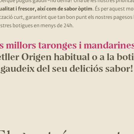
, perquè puguis gaudir-ho demà? Una de les nostres priorita
litat i frescor, així com de sabor òptim
. És per aquest m
tzació curt, garantint que tan bon punt els nostres pagesos ha
nostres botigues en menys de 24h.
es millors taronges i mandarine
ller Origen habitual o a la boti
gaudeix del seu deliciós sabor!