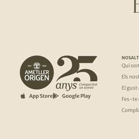
NOSALT
Qui so
Els no
El gust
App Store
Google Play
Fes-te 
Compli