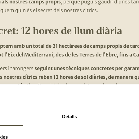
 als nostres camps pròpis
, perquè puguis gaudir d’unes ta
iquem quin és el secret dels nostres cítrics.
cret: 12 hores de llum diària
ptem amb un total de 21 hectàrees de camps propis de tar
tot l’Eix del Mediterrani, des de les Terres de l’Ebre, fins a C
ers i tarongers
seguint unes tècniques concretes per garanti
s nostres cítrics reben 12 hores de sol diàries, de manera 
 seu punt òptim
. Per això és clau
un sistema de poda que ens
es fruites
: així aconseguim, a més, unes taronges i mandarine
ctem les nostres taronges i mandarines passant per l’arbre 
Detalls
n ni al mateix temps ni de la mateixa manera.
Perquè te’n f
agafen les taronges que estan a la part més alta de l’arbre,
kies