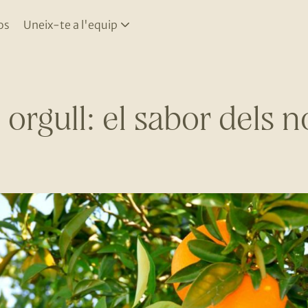
os
Uneix-te a l'equip
 orgull: el sabor dels n