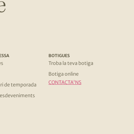
e
ESSA
BOTIGUES
es
Troba la teva botiga
Botiga online
CONTACTA'NS
ri de temporada
 i esdeveniments