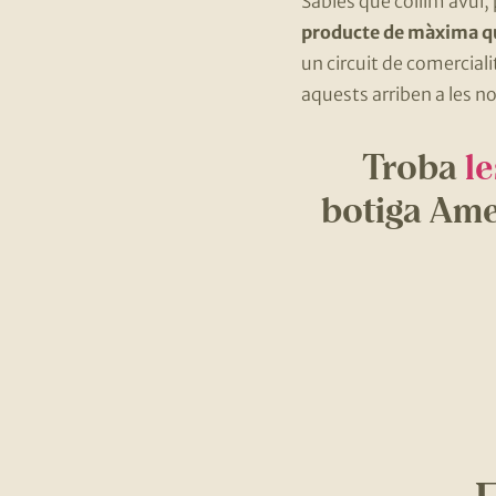
Sabies que collim avui
producte de màxima qua
un circuit de comerciali
aquests arriben a les 
Troba
l
botiga Amet