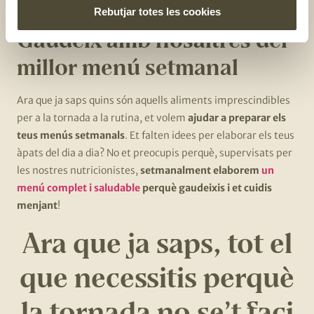
Rebutjar totes les cookies
Gaudeix amb nosaltres del
millor menú setmanal
Ara que ja saps quins són aquells aliments imprescindibles
per a la tornada a la rutina, et volem
ajudar a preparar els
teus menús setmanals
. Et falten idees per elaborar els teus
àpats del dia a dia? No et preocupis perquè, supervisats per
les nostres nutricionistes,
setmanalment elaborem
un
menú complet i saludable
perquè gaudeixis i et cuidis
menjant
!
Ara que ja saps, tot el
que necessitis perquè
la tornada no se’t faci