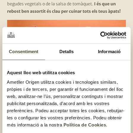
begudes vegetals o de la salsa de tomàquet.
I és que un
rebost ben assortit és clau per cuinar tots els teus àpats!
Consentiment
Detalls
Informació
Aquest lloc web utilitza cookies
Ametller Origen utilitza cookies i tecnologies similars,
pròpies i de tercers, per garantir el funcionament del lloc
web, analitzar-ne l’ús, personalitzar continguts i mostrar
publicitat personalitzada, d’acord amb les vostres
Descobreix la marca Essencials
preferències. Podeu acceptar totes les cookies, rebutjar-
les o configurar les vostres preferències. Podeu obtenir
Sabies que a Ametller Origen ho tenim tot perquè omplis el
més informació a la nostra
Política de Cookies
.
rebost al millor preu sense buidar la butxaca? A totes les