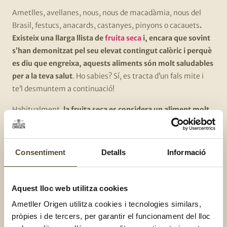
Ametlles, avellanes, nous, nous de macadàmia, nous del
Brasil, festucs, anacards, castanyes, pinyons o cacauets
.
Existeix una llarga llista de
fruita seca
i, encara que sovint
s’han demonitzat pel seu elevat contingut calòric i perquè
es diu que engreixa, aquests aliments són molt saludables
per a la teva salut
. Ho sabies? Sí, es tracta d’un fals mite i
te’l desmuntem a continuació!
Habitualment,
la fruita seca es considera un aliment molt
calòric, ja que 100 g aporten entre 550-650 de kcal
. De
totes maneres, si ens referim
a la quantitat diària
recomanada que és aproximadament de 35 g, parlem
Consentiment
Detalls
Informació
d’unes 160 kcal, per tant, en el context d’una dieta
saludable, la fruita seca no engreixa
.
Aquest lloc web utilitza cookies
Així mateix,
els greixos que tenen aquests aliments són
Ametller Origen utilitza cookies i tecnologies similars,
cardiosaludables i contribueixen a un envelliment
pròpies i de tercers, per garantir el funcionament del lloc
saludable.
Tanmateix, el consum de fruita seca presenta