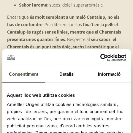
Sabor i aroma:
sucós, dolç i superaromàtic
Encara que
és molt semblant a un meló Cantalup, no els
has de confondre
. Per diferenciar-los
fixa’t en la pell: el
Cantalup és rugós sense línies, mentre que el Charentais
presenta unes quantes línies
. Respecte al
seu sabor
,
el
Charentais és un punt més dolç, sucós i aromàtic que el
Cantalup
.
4 beneficis del meló:
Consentiment
Detalls
Informació
I és que a més a més de deliciós,
el meló és una fruita amb
molts beneficis per la salut
. Te’ls expliquem!
Aquest lloc web utilitza cookies
Ametller Origen utilitza cookies i tecnologies similars,
Hidratant:
el meló conté un 92% d’aigua, motiu pel
pròpies i de tercers, per garantir el funcionament del lloc
qual és, juntament amb la síndria, una de les fruites
web, analitzar-ne l’ús, personalitzar continguts i mostrar
més hidratants i refrescants per cuidar el teu cos
publicitat personalitzada, d’acord amb les vostres
davant les altes temperatures
preferències. Podeu acceptar totes les cookies, rebutjar-