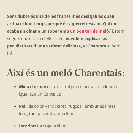
Sens dubte és una de les fruites més desitjables quan
arriba el bon temps perquè és superrefrescant. Qui no
acaba un dinar o un sopar amb
un bon tall de meló
?
Estem
segurs que ets un d’ells! I avui
et volem explicar les
peculiaritats d’una varietat deliciosa, el Charentais
. Som-
hi!
Així és un meló Charentais:
Mida i forma:
de mida mitjana i forma arrodonida,
igual que un Cantalup
Pell:
de color verd claret, rugosa i amb unes línies
longitudinals imitant grillons
Interior:
taronja brillant