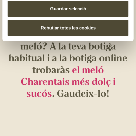
pernil i melmelada de dàtils? Sí, sí, com ho sents. Visita el
Guardar selecció
nostre receptari
i descobreix les millores receptes!
Rebutjar totes les cookies
Et ve de gust un tall de
meló? A la teva botiga
habitual i a la botiga online
trobaràs
el meló
Charentais més dolç i
sucós
. Gaudeix-lo!