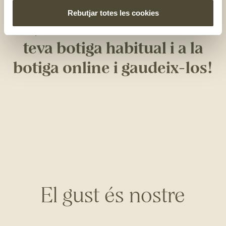
de cultivar-los, amb molt
Rebutjar totes les cookies
sol, i collir-los. Troba’ls a la
teva botiga habitual i a la
botiga online i gaudeix-los!
El gust és nostre