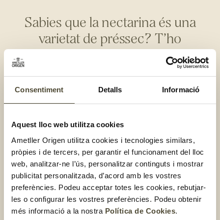
Sabies que la nectarina és una
varietat de préssec? T’ho
expliquem
en aquest post
!
D’altra banda, el préssec es pot classificar en
tres famílies
:
Consentiment
Detalls
Informació
1
– Polpa blanca
: com bé indica el nom, aquest tipus de
préssec té la part interior de color blanc
Aquest lloc web utilitza cookies
2-
Polpa groga:
amb l’interior groc
Ametller Origen utilitza cookies i tecnologies similars,
3-
De tipus pavia:
és a dir, de polpa dura o semidura,
pròpies i de tercers, per garantir el funcionament del lloc
adherida a la llavor
web, analitzar-ne l’ús, personalitzar continguts i mostrar
publicitat personalitzada, d’acord amb les vostres
La principal
diferència de sabor entre el de polpa blanca i
preferències. Podeu acceptar totes les cookies, rebutjar-
groga és que el primer té un sabor suau i dolç, mentre que
les o configurar les vostres preferències. Podeu obtenir
el segon té un punt àcid
. En el cas de la polpa,
el préssec
més informació a la nostra
Política de Cookies
.
blanc és més sucós, mentre que el groc no ho és tant
, ni