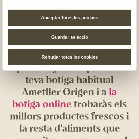
menjar en molts països i d’aquest plat ha nascut el bowl de
menjar saludable.
Acceptar totes les cookies
Ara que ho saps tot sobre
Guardar selecció
els bowls de menjar, no
dubtis a preparar-te’n un
Rebutjar totes les cookies
per menjar o sopar. A la
teva botiga habitual
Ametller Origen i a
la
botiga online
trobaràs els
millors productes frescos i
la resta d’aliments que