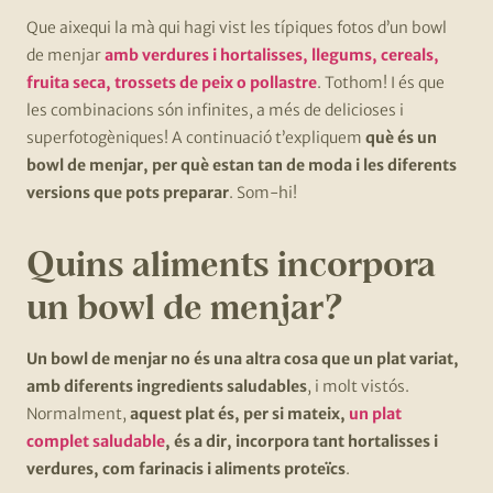
Que aixequi la mà qui hagi vist les típiques fotos d’un bowl
de menjar
amb verdures i hortalisses, llegums, cereals,
fruita seca, trossets de peix o pollastre
. Tothom! I és que
les combinacions són infinites, a més de delicioses i
superfotogèniques! A continuació t’expliquem
què és un
bowl de menjar, per què estan tan de moda i les diferents
versions que pots preparar
. Som-hi!
Quins aliments incorpora
un bowl de menjar?
Un bowl de menjar no és una altra cosa que un plat variat,
amb diferents ingredients saludables
, i molt vistós.
Normalment,
aquest plat és, per si mateix,
un plat
complet saludable
, és a dir, incorpora tant hortalisses i
verdures, com farinacis i aliments proteïcs
.