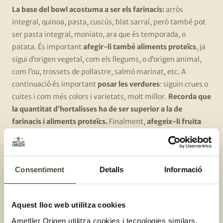
La base del bowl acostuma a ser els farinacis:
arròs
integral, quinoa, pasta, cuscús, blat sarraí, però també pot
ser pasta integral, moniato, ara que és temporada, o
patata. És important
afegir-li també aliments proteïcs
, ja
sigui d’origen vegetal, com els llegums, o d’origen animal,
com l’ou, trossets de pollastre, salmó marinat, etc. A
continuació és important
posar les verdures
: siguin crues o
cuites i com més colors i varietats, molt millor.
Recorda que
la quantitat d’hortalisses ha de ser superior a la de
farinacis i aliments proteïcs.
Finalment,
afegeix-li fruita
seca i llavors
. Amaneix-lo com més t’agradi, però la nostra
recomanació és un bon rajolí d’oli d’oliva verge extra. Ja tens
el teu bowl de menjar llest!
Consentiment
Detalls
Informació
Quina és la clau d’un bon
bowl?
Aquest lloc web utilitza cookies
Ametller Origen utilitza cookies i tecnologies similars,