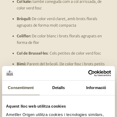
Col kale:
també coneguda com a col arrissada, de
color verd fosc
Bròquil:
De color verd claret, amb brots florals
agrupats de forma molt compacta
Coliflor:
De color blanc i brots florals agrupats en
forma de flor
Col de Brussel·les
: Cols petites de color verd fosc
Bimi:
Parent del bròcoli. De color fosc i brots petits
Romanesco
: Un híbrid entre el bròcoli i el bròquil, de
color verd brillant i forma d’espiral
Consentiment
Detalls
Informació
Col llombarda:
D’aspecte semblant a la col, però de
color lila
Aquest lloc web utilitza cookies
Sabies que els raves, els naps i la ruca també formen part
Ametller Origen utilitza cookies i tecnologies similars,
de la família de les crucíferes?