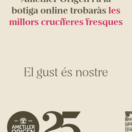
botiga online trobaràs
les
millors crucíferes fresques
El gust és nostre
NOS
UNE
T'I
BOT
TE
Qui
Rec
Tro
A
L'E
so
la
Blo
Une
tev