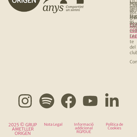
Els
te 
bot
Cal
co
l’e
de
Bot
El 
te
Els
onl
és
de
Tall
CO
nos
OF
esd
Fes
LA
te
del
clu
Com
2025 © GRUP
Nota Legal
Informació
Política de
addicional
Cookies
AMETLLER
RGPDUE
ORIGEN