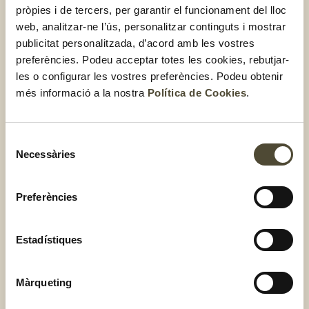
pròpies i de tercers, per garantir el funcionament del lloc
web, analitzar-ne l’ús, personalitzar continguts i mostrar
Com menjar les crucíferes?
publicitat personalitzada, d’acord amb les vostres
preferències. Podeu acceptar totes les cookies, rebutjar-
Aquestes verdures són ideals per menjar bullides,
les o configurar les vostres preferències. Podeu obtenir
saltades, al vapor, al forn o en forma de crema.
Però
més informació a la nostra
Política de Cookies
.
també pots innovar amb aquesta recepta que et proposa el
Cintet:
pa de bròcoli
!
Selecció
Si vols
saber per què són tan saludables les crucíferes i el
Necessàries
de
paper que juguen en la prevenció de determinades
consentiment
malalties com alguns tipus de càncer,
no et perdis
aquest
Preferències
post
!
Estadístiques
5 curiositats d’aquest grup
de verdures
Màrqueting