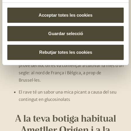
Les cols ja es cultivaven a l’antiguitat pels Egipcis,
2.500 anys a.C.
Acceptar totes les cookies
El nom de bròcoli o bròquil prové de l’italià ‘brocco’
que significa brot
Guardar selecció
Aquestes verdures són típiques de la temporada
d’hivern
Rebutjar totes les cookies
Segons alguns escrits, el nom de col de Brussel·les
prové del lloc on es va començar a cultivar fa més d’un
segle: al nord de França i Bèlgica, a prop de
Brussel·les.
El rave té un sabor una mica picant a causa del seu
contingut en glucosinolats
A la teva botiga habitual
Ametller Origen i a la