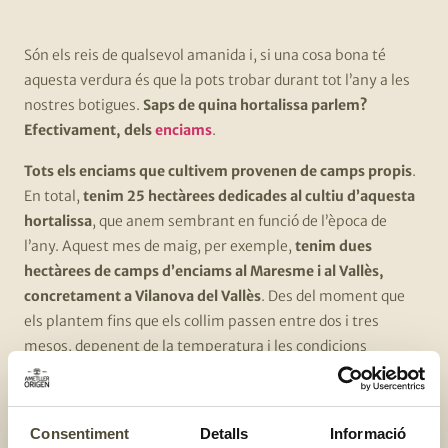
Són els reis de qualsevol amanida i, si una cosa bona té
aquesta verdura és que la pots trobar durant tot l’any a les
nostres botigues.
Saps de quina hortalissa parlem?
Efectivament, dels
enciams
.
Tots els enciams que cultivem provenen de camps propis
.
En total,
tenim 25 hectàrees dedicades al cultiu d’aquesta
hortalissa
, que anem sembrant en funció de l’època de
l’any. Aquest mes de maig, per exemple,
tenim dues
hectàrees de camps d’enciams al Maresme i al Vallès,
concretament a Vilanova del Vallès
. Des del moment que
els plantem fins que els collim passen entre dos i tres
mesos, depenent de la temperatura i les condicions
climatològiques, i els anem controlant, regularment,
perquè la terra del voltant estigui humida per assegurar-
nos que arrelen bé i creixen sans i tendres.
Consentiment
Detalls
Informació