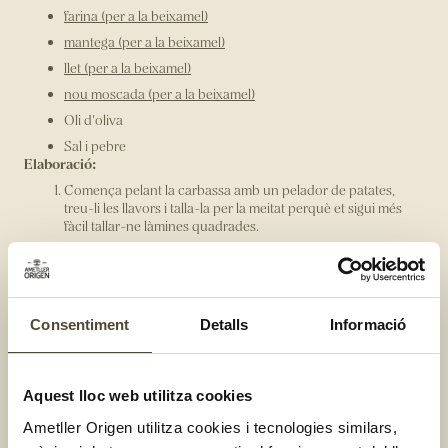
farina (per a la beixamel)
mantega (per a la beixamel)
llet (per a la beixamel)
nou moscada (per a la beixamel)
Oli d'oliva
Sal i pebre
Elaboració:
Comença pelant la carbassa amb un pelador de patates,
treu-li les llavors i talla-la per la meitat perquè et sigui més
fàcil tallar-ne làmines quadrades.
Un cop tinguis les làmines, posa-les dins d’un recipient tapat
amb paper film i cou-les al microones a màxima potència
durant 3-4 minuts.
En una paella salta la ceba tallada a juliana i l’all picat. També
Consentiment
Detalls
Informació
pots afegir tots aquells retalls de carbassa que siguin petits.
Quan estigui ben cuit afegeix els pinyons i tot seguit els
espinacs.
Per fer la beixamel, desfés la mantega en una cassola, afegeix
Aquest lloc web utilitza cookies
la farina i cuina-la durant 2 minuts sense parar de remenar.
Ametller Origen utilitza cookies i tecnologies similars,
Introdueix la llet calenta de mica en mica i sense parar de
remenar. Cuina la beixamel fins que adquireixi la textura