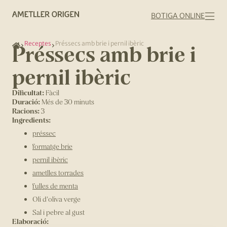
BOTIGA ONLINE
Receptes
Préssecs amb brie i pernil ibèric
Préssecs amb brie i
pernil ibèric
Dificultat:
Fàcil
Duració:
Més de 30 minuts
Racions:
3
Ingredients:
préssec
formatge brie
pernil ibèric
ametlles torrades
fulles de menta
Oli d'oliva verge
Sal i pebre al gust
Elaboració: