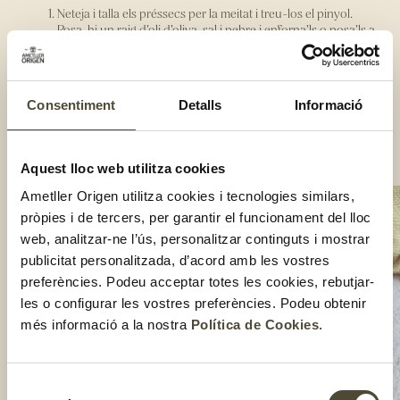
Neteja i talla els préssecs per la meitat i treu-los el pinyol.
Posa-hi un raig d’oli d’oliva, sal i pebre i enforna’ls o posa’ls a
l’airfryer durant 10 minuts a 180 graus.
Passat aquest temps, afegeix un tall de formatge brie per
sobre de cada préssec i continua coent-los fins que el
formatge es fongui i quedi lleugerament gratinat.
Consentiment
Detalls
Informació
Un cop llestos, decora’ls amb unes fulles de menta, ametlles
torrades i el pernil ibèric.
Compartir:
Aquest lloc web utilitza cookies
Ametller Origen utilitza cookies i tecnologies similars,
pròpies i de tercers, per garantir el funcionament del lloc
web, analitzar-ne l’ús, personalitzar continguts i mostrar
publicitat personalitzada, d’acord amb les vostres
preferències. Podeu acceptar totes les cookies, rebutjar-
les o configurar les vostres preferències. Podeu obtenir
més informació a la nostra
Política de Cookies
.
Selecció