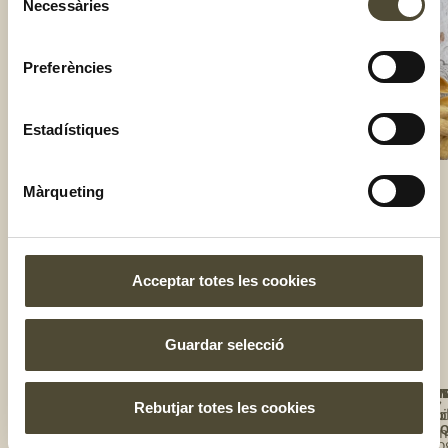
Necessàries
de
consentiment
Preferències
Estadístiques
Màrqueting
El gust és nostre
Acceptar totes les cookies
Guardar selecció
NOS
UNE
T'I
BOT
TE
Rebutjar totes les cookies
Qui
Rec
Tro
A
L'E
so
la
Blo