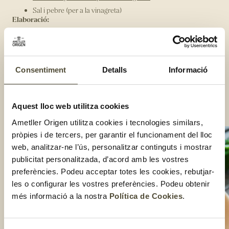
Sal i pebre (per a la vinagreta)
Elaboració:
Talla la magrana per la meitat i pela-la donant-li cops amb
una cullera de fusta.
Neteja i escorre els cigrons, pica el julivert i esmicola el
formatge feta amb les mans.
Consentiment
Detalls
Informació
Posa tots els ingredients de l'amanida en un bol.
Fes la vinagreta barrejant l'oli, el suc de mitja llimona i el
polsim de sal i pebre. Afegeix-la a l’amanida i remena-ho bé.
Aquest lloc web utilitza cookies
Compartir:
Ametller Origen utilitza cookies i tecnologies similars,
pròpies i de tercers, per garantir el funcionament del lloc
web, analitzar-ne l’ús, personalitzar continguts i mostrar
publicitat personalitzada, d’acord amb les vostres
preferències. Podeu acceptar totes les cookies, rebutjar-
les o configurar les vostres preferències. Podeu obtenir
més informació a la nostra
Política de Cookies
.