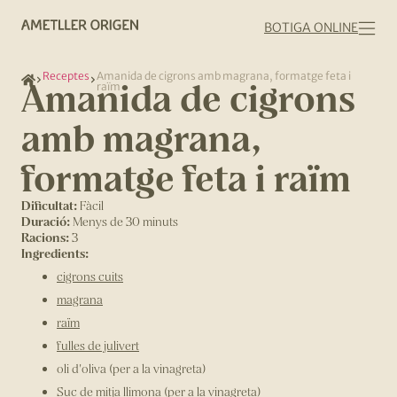
BOTIGA ONLINE
Receptes
Amanida de cigrons amb magrana, formatge feta i
Amanida de cigrons
raïm
amb magrana,
formatge feta i raïm
Dificultat:
Fàcil
Duració:
Menys de 30 minuts
Racions:
3
Ingredients:
cigrons cuits
magrana
raïm
fulles de julivert
oli d'oliva (per a la vinagreta)
Suc de mitja llimona (per a la vinagreta)