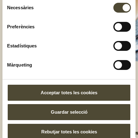
Selecció
Necessàries
de
consentiment
Preferències
Estadístiques
Màrqueting
El gust és nostre
Acceptar totes les cookies
Guardar selecció
Rebutjar totes les cookies
NOS
UNE
T'I
BOT
TE