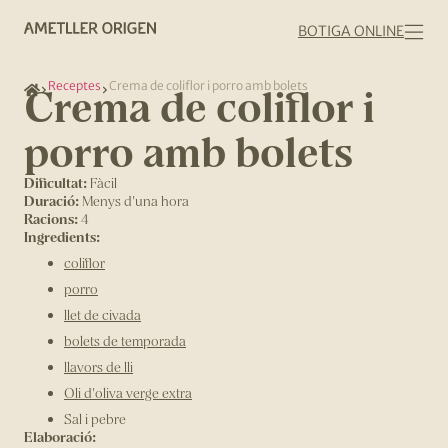
BOTIGA ONLINE
Receptes
Crema de coliflor i porro amb bolets
Crema de coliflor i
porro amb bolets
Dificultat:
Fàcil
Duració:
Menys d'una hora
Racions:
4
Ingredients:
coliflor
porro
llet de civada
bolets de temporada
llavors de lli
Oli d'oliva verge extra
Sal i pebre
Elaboració: