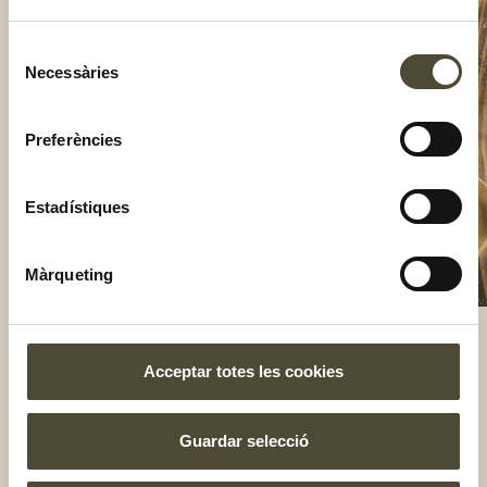
Selecció
Necessàries
de
consentiment
Preferències
Estadístiques
Màrqueting
Acceptar totes les cookies
El gust és nostre
Guardar selecció