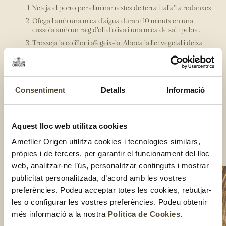
Neteja el porro per eliminar restes de terra i talla'l a rodanxes.
Ofega'l amb una mica d’aigua durant 10 minuts en una
cassola amb un raig d’oli d'oliva i una mica de sal i pebre.
Trosseja la coliflor i afegeix-la. Aboca la llet vegetal i deixa
que comenci a bullir. Abaixa el foc i cou tot entre 10-15
minuts, fins que la coliflor estigui tendra però no passada.
Tritura fins a tenir una crema homogènia sense grumolls. Si
cal, afegeix aigua fins que tingui la consistència desitjada.
Consentiment
Detalls
Informació
Neteja els bolets amb un raspall o renta'ls en un bol d’aigua
assegurant-te que no quedi terra.
Salta'ls uns minuts en una paella amb un raig d’oli d'oliva, sal
Aquest lloc web utilitza cookies
i pebre al gust.
Serveix la crema i afegeix-li els bolets i les llavors per damunt.
Ametller Origen utilitza cookies i tecnologies similars,
Compartir:
pròpies i de tercers, per garantir el funcionament del lloc
web, analitzar-ne l’ús, personalitzar continguts i mostrar
publicitat personalitzada, d’acord amb les vostres
preferències. Podeu acceptar totes les cookies, rebutjar-
les o configurar les vostres preferències. Podeu obtenir
més informació a la nostra
Política de Cookies
.