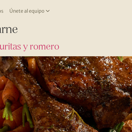
os
Únete al equipo
rne
uritas y romero