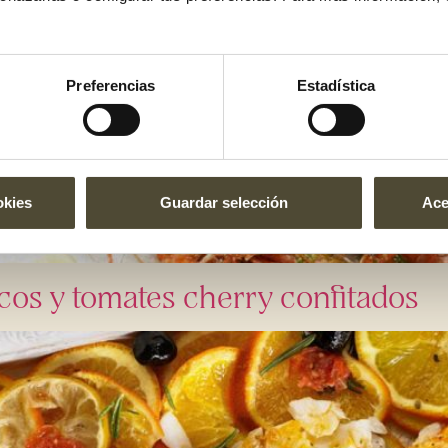
Preferencias
Estadística
okies
Guardar selección
Ace
cos y tomates cherry confitados