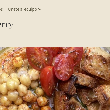
os
Únete al equipo
erry