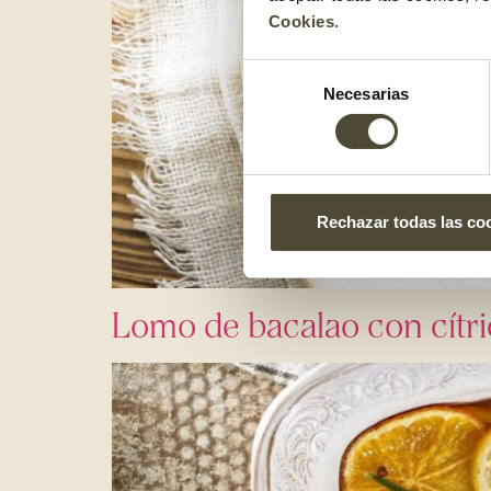
Cookies
.
Selección
Necesarias
de
consentimiento
Rechazar todas las co
Lomo de bacalao con cítri