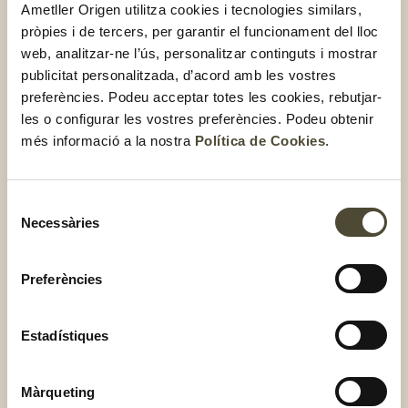
Ametller Origen utilitza cookies i tecnologies similars,
pròpies i de tercers, per garantir el funcionament del lloc
web, analitzar-ne l’ús, personalitzar continguts i mostrar
publicitat personalitzada, d’acord amb les vostres
preferències. Podeu acceptar totes les cookies, rebutjar-
les o configurar les vostres preferències. Podeu obtenir
més informació a la nostra
Política de Cookies
.
Selecció
Necessàries
de
consentiment
Preferències
Pizza de coliflor, carbassó i
formatge parmesà
Estadístiques
Màrqueting