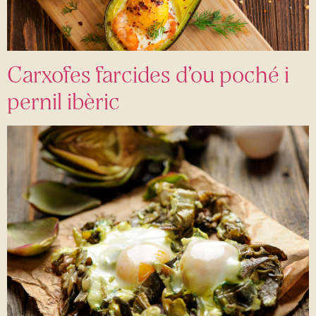
Carxofes farcides d’ou poché i
pernil ibèric