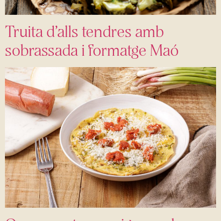
Truita d’alls tendres amb
sobrassada i formatge Maó