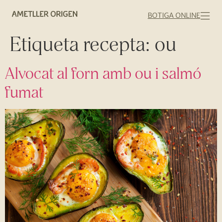
BOTIGA ONLINE
Etiqueta recepta:
ou
Alvocat al forn amb ou i salmó
fumat