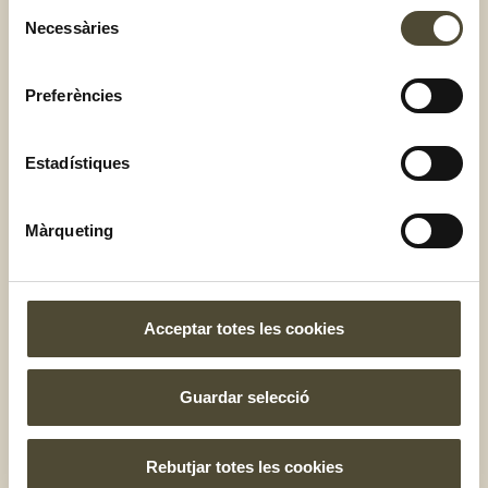
Selecció
Necessàries
de
consentiment
Preferències
Estadístiques
Màrqueting
Acceptar totes les cookies
Batut de préssec i nibs de cacau
Guardar selecció
Rebutjar totes les cookies