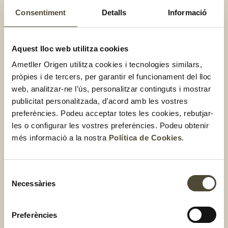
Consentiment
Detalls
Informació
Piadina Biocop a l’estil italià
Aquest lloc web utilitza cookies
Ametller Origen utilitza cookies i tecnologies similars,
pròpies i de tercers, per garantir el funcionament del lloc
web, analitzar-ne l’ús, personalitzar continguts i mostrar
publicitat personalitzada, d’acord amb les vostres
preferències. Podeu acceptar totes les cookies, rebutjar-
les o configurar les vostres preferències. Podeu obtenir
més informació a la nostra
Política de Cookies
.
Selecció
Necessàries
de
consentiment
Preferències