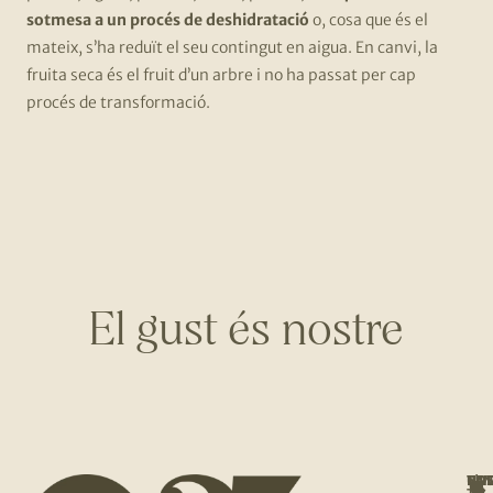
sotmesa a un procés de deshidratació
o, cosa que és el
mateix, s’ha reduït el seu contingut en aigua. En canvi, la
fruita seca és el fruit d’un arbre i no ha passat per cap
procés de transformació.
El gust és nostre
NOS
UNE
T'I
BOT