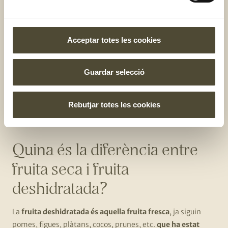
manera de consumir-la és
crua o lleugerament torrada
,
però sense sal.
Acceptar totes les cookies
Qualsevol hora del dia és bona per a menjar aquest aliment
tan saludable, però si ens hem de decantar
és ideal per
menjar amb un iogurt al matí, un grapat a mig matí o per
Guardar selecció
berenar
. Això no vol dir que no en puguis menjar durant el
dinar o el sopar en una amanida o amb un carpaccio de
carbassó o picada damunt d’un peix al forn. T’animes a
Rebutjar totes les cookies
preparar alguna d’aquestes receptes?
Quina és la diferència entre
fruita seca i fruita
deshidratada?
La
fruita deshidratada és aquella fruita fresca
, ja siguin
pomes, figues, plàtans, cocos, prunes, etc.
que ha estat