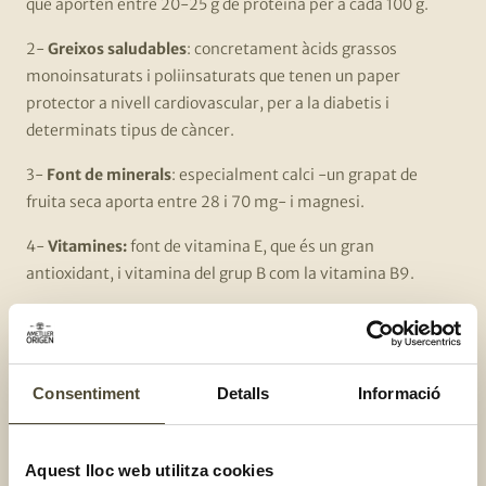
que aporten entre 20-25 g de proteïna per a cada 100 g.
2-
Greixos saludables
: concretament àcids grassos
monoinsaturats i poliinsaturats que tenen un paper
protector a nivell cardiovascular, per a la diabetis i
determinats tipus de càncer.
3-
Font de minerals
: especialment calci -un grapat de
fruita seca aporta entre 28 i 70 mg- i magnesi.
4-
Vitamines:
font de vitamina E, que és un gran
antioxidant, i vitamina del grup B com la vitamina B9.
5-
Rica en antioxidants:
que ajuden a mantenir les teves
cèl·lules joves.
6-
Font de fibra:
Aproximadament t’aporta entre uns 6 i 7 g
Consentiment
Detalls
Informació
de fibra per cada 100 g. La fibra t’ajuda a regular el teu
trànsit intestinal i a cuidar la teva
microbiota
.
Aquest lloc web utilitza cookies