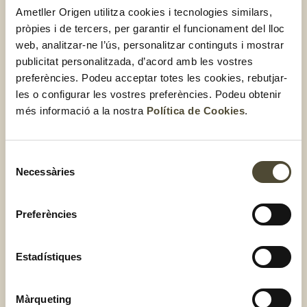
Engreixa la fruita seca?
Ametller Origen utilitza cookies i tecnologies similars,
pròpies i de tercers, per garantir el funcionament del lloc
web, analitzar-ne l’ús, personalitzar continguts i mostrar
Es tracta d’una pregunta molt habitual, perquè sovint,
la
publicitat personalitzada, d’acord amb les vostres
fruita seca es consideren un aliment molt calòric, ja que
preferències. Podeu acceptar totes les cookies, rebutjar-
100 g aporten entre 550-650 de kcal
. De totes maneres, si
les o configurar les vostres preferències. Podeu obtenir
ens referim a
la quantitat diària recomanada que és
més informació a la nostra
Política de Cookies
.
aproximadament de 35 g, parlem d’unes 160 kcal
, per
tant, en el context d’una dieta saludable,
la fruita seca no
engreixa
. Així mateix, els greixos que tenen aquests
Selecció
aliments són cardiosaludables i contribueixen a un
Necessàries
de
envelliment saludable.
consentiment
Preferències
Quina és la quantitat de fruita seca
que has de consumir?
Estadístiques
Com t’hem indicat anteriorment, es recomanen
entre 3 i 7
racions, d’uns 35 g, de fruita seca a la setmana
i la millor
Màrqueting