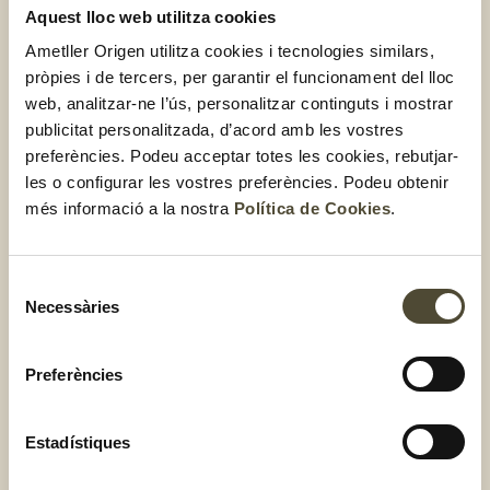
bon pa amb tomàquet
Aquest lloc web utilitza cookies
Ametller Origen utilitza cookies i tecnologies similars,
Si encara no t’hem convençut amb les idees anteriors,
et
pròpies i de tercers, per garantir el funcionament del lloc
proposem un deliciós còctel de gambes amb tomàquet
web, analitzar-ne l’ús, personalitzar continguts i mostrar
rosa
. El Cintet t’explica com preparar-lo al següent vídeo:
publicitat personalitzada, d’acord amb les vostres
preferències. Podeu acceptar totes les cookies, rebutjar-
les o configurar les vostres preferències. Podeu obtenir
més informació a la nostra
Política de Cookies
.
Selecció
Necessàries
de
consentiment
Preferències
Estadístiques