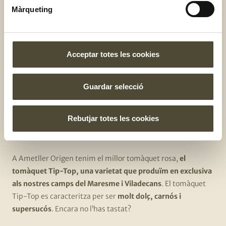
Màrqueting
Acceptar totes les cookies
Guardar selecció
Tomàquet Tip-Top, el
nostre tomàquet rosa més
Rebutjar totes les cookies
exclusiu
A Ametller Origen tenim el millor tomàquet rosa,
el
tomàquet Tip-Top, una varietat que produïm en exclusiva
als nostres camps del Maresme i Viladecans
. El tomàquet
Tip-Top es caracteritza per ser
molt dolç, carnós i
supersucós
. Encara no l’has tastat?