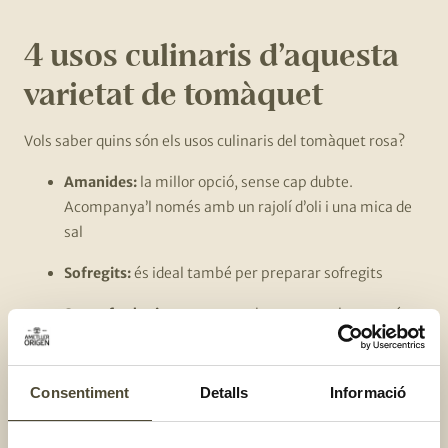
4 usos culinaris d’aquesta
varietat de tomàquet
Vols saber quins són els usos culinaris del tomàquet rosa?
Amanides:
la millor opció, sense cap dubte.
Acompanya’l només amb un rajolí d’oli i una mica de
sal
Sofregits:
és ideal també per preparar sofregits
Sopes fredes i gaspatxo:
amb aquesta calor, només
venen de gust sopes fresquetes. Prepara un deliciós
gaspatxo amb aquesta varietat de tomàquet
Consentiment
Detalls
Informació
Sucar:
en tractar-se d’una varietat molt sucosa, el
tomàquet rosa és ideal per sucar el pa i preparar un