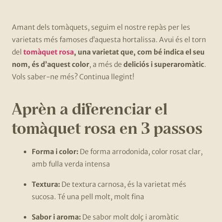
Amant dels tomàquets, seguim el nostre repàs per les
varietats més famoses d’aquesta hortalissa. Avui és el torn
del
tomàquet rosa
, una varietat que, com bé indica el seu
nom, és d’aquest color
, a més de
deliciós i superaromàtic
.
Vols saber-ne més? Continua llegint!
Aprèn a diferenciar el
tomàquet rosa en 3 passos
Forma i color:
De forma arrodonida, color rosat clar,
amb fulla verda intensa
Textura:
De textura carnosa, és la varietat més
sucosa. Té una pell molt, molt fina
Sabor i aroma:
De sabor molt dolç i aromàtic