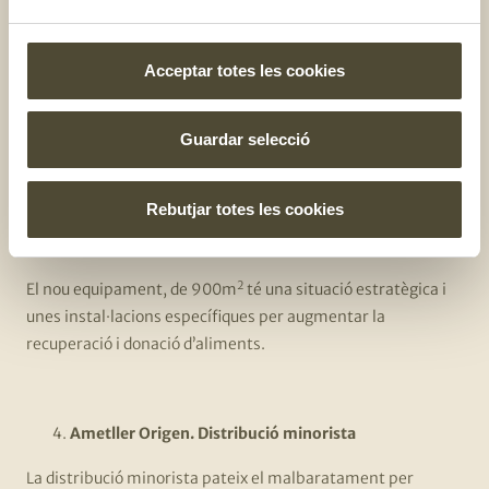
Mercabarna: Distribució majorista
Cada any es comercialitzen a Mercabarna dos milions de
Acceptar totes les cookies
tones d’aliments. D’aquests productes es malbaraten 9
milions de quilos (el 0,5%)
Guardar selecció
El mercat majorista ha fet un pas més contra la pèrdua
d’aliments i ha construït un centre d’aprofitament
Rebutjar totes les cookies
d’aliments que amb ell doble d’espai que el punt verd
anterior.
2
El nou equipament, de 900m
té una situació estratègica i
unes instal·lacions específiques per augmentar la
recuperació i donació d’aliments.
Ametller Origen. Distribució minorista
La distribució minorista pateix el malbaratament per