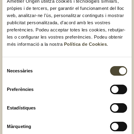
Ametller Origen utilitza cookies i tecnologies similars,
pròpies i de tercers, per garantir el funcionament del lloc
Espigoladors: Al camp
web, analitzar-ne l’ús, personalitzar continguts i mostrar
publicitat personalitzada, d’acord amb les vostres
L’objectiu d’Espigoladors és fomentar la recol·lecció
preferències. Podeu acceptar totes les cookies, rebutjar-
excedents d’aliments directament del camp. És
les o configurar les vostres preferències. Podeu obtenir
una estratègia per reduir les pèrdues i el malbaratament
més informació a la nostra
Política de Cookies
.
alimentari, facilitar l’accés a una alimentació adequada per
a tota la població i impulsar la transformació social. El
malbaratament al camp es dona per diverses raons:
Selecció
Necessàries
de
Sobreproducció
consentiment
Aliments de fora de les nostres fronteres desplacen la
Preferències
nostra producció.
Sovint es deixa al camp perquè no surt a compte
Estadístiques
collir-ho.
Màrqueting