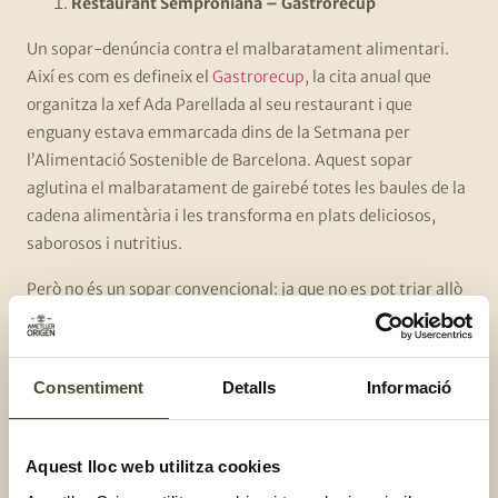
Restaurant Semproniana – Gastrorecup
Un sopar-denúncia contra el malbaratament alimentari.
Així es com es defineix el
Gastrorecup
, la cita anual que
organitza la xef Ada Parellada al seu restaurant i que
enguany estava emmarcada dins de la Setmana per
l’Alimentació Sostenible de Barcelona. Aquest sopar
aglutina el malbaratament de gairebé totes les baules de la
cadena alimentària i les transforma en plats deliciosos,
saborosos i nutritius.
Però no és un sopar convencional: ja que no es pot triar allò
que es llença, en el sopar no es pot triar el que es menja. I en
aquesta edició passada, celebrada l’octubre del 2021 a més,
es va afegir una novetat, hi va haver persones a les que no
Consentiment
Detalls
Informació
se’ls va servir sopar, ja que aleatòriament els va tocar
posar-se en la pell dels més vulnerables, els que no poden
accedir a una alimentació digna i justa.
Aquest lloc web utilitza cookies