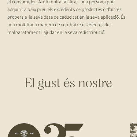
el consumidor. Amb molta facilitat, una persona pot
adquirir a baix preu els excedents de productes o d’altres
propers a la seva data de caducitat en la seva aplicació. És
una molt bona manera de combatre els efectes del
malbaratament i ajudar en la seva redistribució.
El gust és nostre
NOS
UNE
T'I
BOT
TE
Qui
Rec
Tro
A
L'E