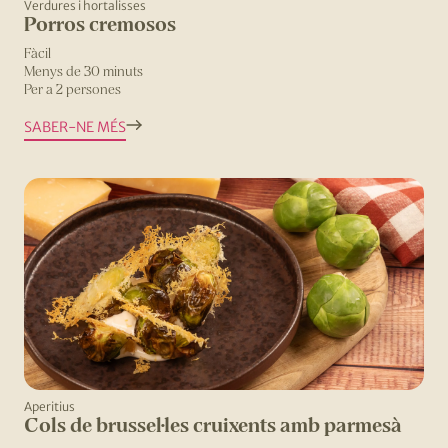
Verdures i hortalisses
Porros cremosos
Fàcil
Menys de 30 minuts
Per a 2 persones
SABER-NE MÉS
Aperitius
Cols de brussel·les cruixents amb parmesà