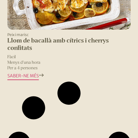
Peix i marisc
Llom de bacallà amb cítrics i cherrys
confitats
Fàcil
Menys d'una hora
Per a 4 persones
SABER-NE MÉS