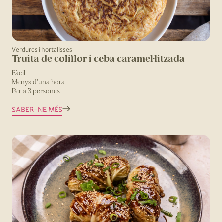
Verdures i hortalisses
Truita de coliflor i ceba caramel·litzada
Fàcil
Menys d'una hora
Per a 3 persones
SABER-NE MÉS