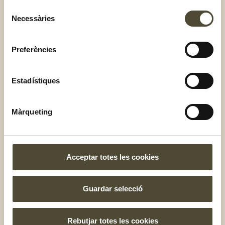
Selecció
Necessàries
de
consentiment
Preferències
Estadístiques
Màrqueting
Verdures i hortalisses
Carxofes confitades amb cítrics
Acceptar totes les cookies
Fàcil
Menys d'una hora
Per a 4 persones
Guardar selecció
SABER-NE MÉS
Rebutjar totes les cookies