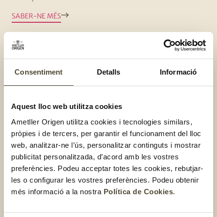
SABER-NE MÉS
Consentiment
Detalls
Informació
Aquest lloc web utilitza cookies
Ametller Origen utilitza cookies i tecnologies similars,
pròpies i de tercers, per garantir el funcionament del lloc
web, analitzar-ne l’ús, personalitzar continguts i mostrar
Carn
publicitat personalitzada, d’acord amb les vostres
Pernilets de pollastre amb cítrics
preferències. Podeu acceptar totes les cookies, rebutjar-
Fàcil
les o configurar les vostres preferències. Podeu obtenir
Menys d'una hora
més informació a la nostra
Política de Cookies
.
Per a 4 persones
SABER-NE MÉS