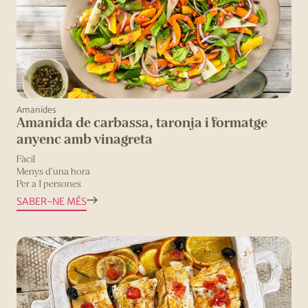
Amanides
Amanida de carbassa, taronja i formatge
anyenc amb vinagreta
Fàcil
Menys d'una hora
Per a 1 persones
SABER-NE MÉS