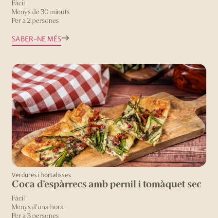
Fàcil
Menys de 30 minuts
Per a 2 persones
SABER-NE MÉS
Verdures i hortalisses
Coca d’espàrrecs amb pernil i tomàquet sec
Fàcil
Menys d'una hora
Per a 3 persones