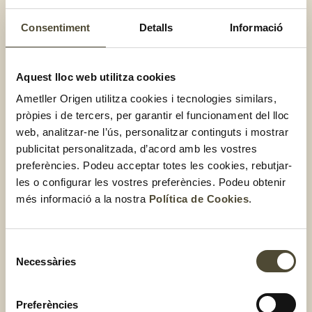
Consentiment
Detalls
Informació
Pizza de coliflor, carbassó i
Aquest lloc web utilitza cookies
formatge parmesà
Ametller Origen utilitza cookies i tecnologies similars,
pròpies i de tercers, per garantir el funcionament del lloc
web, analitzar-ne l’ús, personalitzar continguts i mostrar
publicitat personalitzada, d’acord amb les vostres
preferències. Podeu acceptar totes les cookies, rebutjar-
les o configurar les vostres preferències. Podeu obtenir
més informació a la nostra
Política de Cookies
.
Selecció
Necessàries
de
consentiment
Preferències