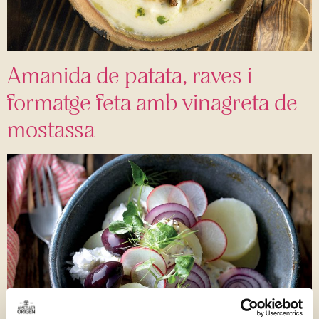
Amanida de patata, raves i
formatge feta amb vinagreta de
mostassa