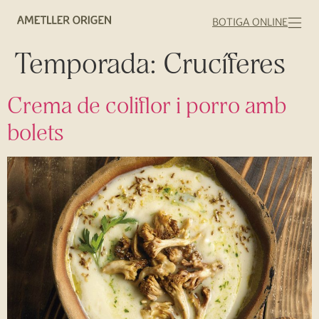
BOTIGA ONLINE
Temporada:
Crucíferes
Crema de coliflor i porro amb
bolets