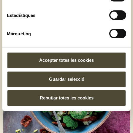
Amanida de bròcoli amb
Estadístiques
tomàquet sec, formatge blau i
Màrqueting
pinyons
Acceptar totes les cookies
Guardar selecció
Rebutjar totes les cookies