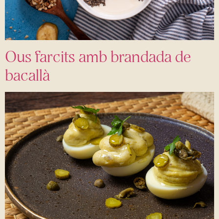
Ous farcits amb brandada de
bacallà