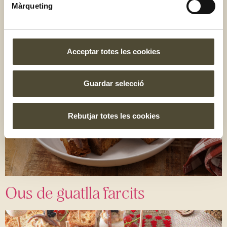
bastonets d’anxoves
Màrqueting
Acceptar totes les cookies
Guardar selecció
Rebutjar totes les cookies
Ous de guatlla farcits