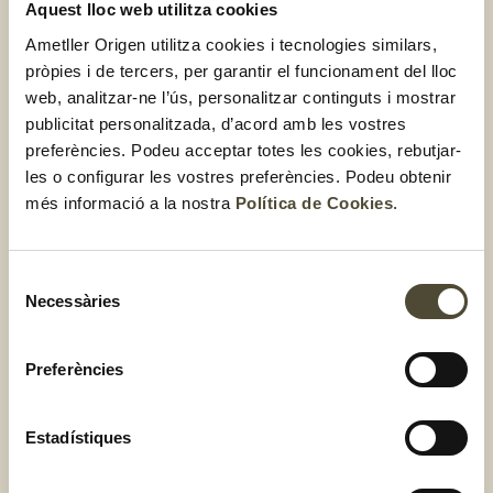
Aquest lloc web utilitza cookies
Truita d’alls tendres amb
Ametller Origen utilitza cookies i tecnologies similars,
sobrassada i formatge Maó
pròpies i de tercers, per garantir el funcionament del lloc
web, analitzar-ne l’ús, personalitzar continguts i mostrar
publicitat personalitzada, d’acord amb les vostres
preferències. Podeu acceptar totes les cookies, rebutjar-
les o configurar les vostres preferències. Podeu obtenir
més informació a la nostra
Política de Cookies
.
Selecció
Necessàries
de
consentiment
Preferències
Estadístiques
Ous passats per aigua amb