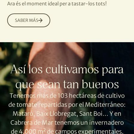
Ara és el moment ideal per a tastar-los tots!
SABER MÁS
Así los cultivamos para
que sean tan buenos
Tenemos más de 103 hectáreas de cultivo
de tomate repartidas por el Mediterráneo:
Mataró, Baix Llobregat, Sant Boi… Y en
Cabrera de Mar tenemos un invernadero
de 4.000 m² de campos experimentales,