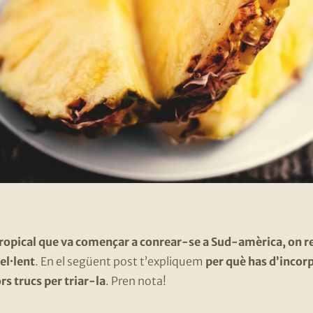
tropical que va començar a conrear-se a Sud-amèrica, on r
el·lent
. En el següent post t’expliquem
per què has d’incorpo
ors trucs per triar-la
. Pren nota!