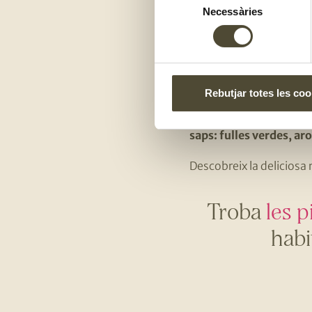
Necessàries
de
Com saber que
consentiment
Estem segurs que algun
fixa’t en les fulles, si 
Rebutjar totes les coo
Un altre truc és la seva
també és molt important
saps: fulles verdes, ar
Descobreix la deliciosa
Troba
les p
habi