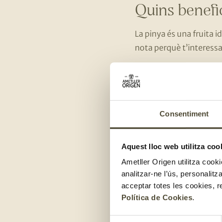
Quins benefic
La pinya és una fruita i
nota perquè t’interessa
Conté bromelina:
reduir les inflama
mica de més. Així 
Consentiment
Font de vitamina 
Font de vitamina 
Aquest lloc web utilitza coo
Conté una quanti
Ametller Origen utilitza cooki
analitzar-ne l’ús, personalit
Font de potassi:
t
acceptar totes les cookies, r
Política de Cookies
.
Ara que ja saps per què 
Selecció