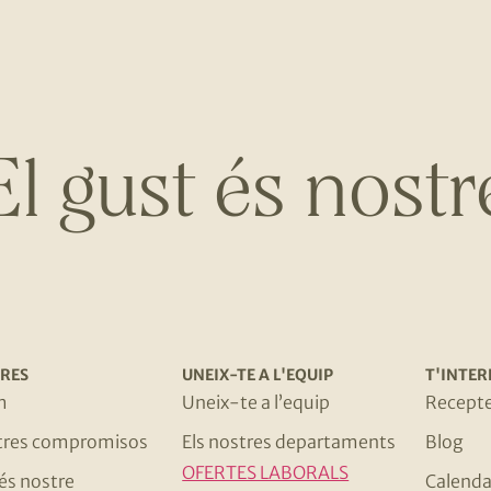
El gust és nostr
RES
UNEIX-TE A L'EQUIP
T'INTER
m
Uneix-te a l’equip
Recept
stres compromisos
Els nostres departaments
Blog
OFERTES LABORALS
 és nostre
Calenda