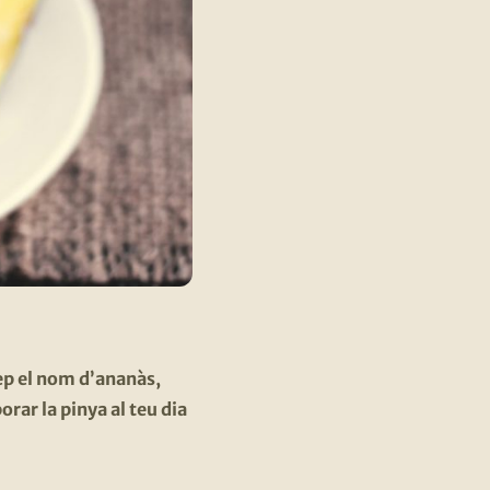
ep el nom d’ananàs,
rar la pinya al teu dia