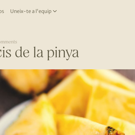
os
Uneix-te a l'equip
omments
is de la pinya