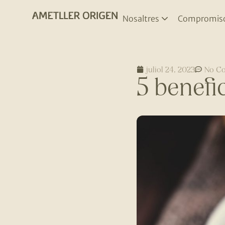
Nosaltres
Compromis
juliol 24, 2023
No C
5 benefic