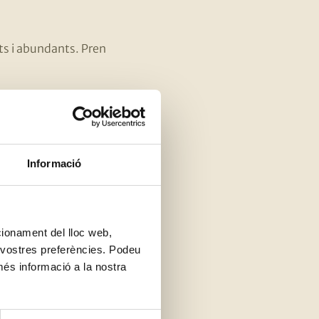
ats i abundants. Pren
s proteïnes i ajuda a
ells dies que mengem una
inar líquids.
Informació
 les cèl·lules.
nt de l’organisme.
ncionament del lloc web,
s vostres preferències. Podeu
més informació a la nostra
com triar la millor.