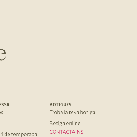
e
ESSA
BOTIGUES
es
Troba la teva botiga
Botiga online
CONTACTA'NS
ri de temporada