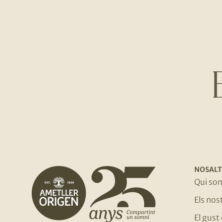
NOSALT
Qui so
Els no
El gust