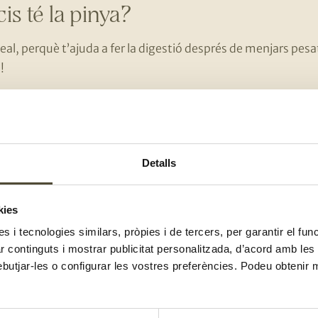
is té la pinya?
deal, perquè t’ajuda a fer la digestió després de menjars pes
!
es tracta d’un enzim que augmenta la capacitat de digerir le
cions. Així doncs, aquesta fruita és una gran aliada en aqu
mateix, la bromelina també és diürètica, és a dir, ajuda a elim
Detalls
C:
es tracta d’un potent antioxidant que evita l’envelliment de
B:
clau per ajudar al teu sistema nerviós.
kies
tat important de iode:
indispensable per al bon funcioname
es i tecnologies similars, pròpies i de tercers, per garantir el fu
zar continguts i mostrar publicitat personalitzada, d’acord amb le
’ajuda a reduir la pressió arterial i millora la salut cardíaca.
ebutjar-les o configurar les vostres preferències. Podeu obtenir 
és tan saludable la pinya, t’expliquem alguns trucs per saber 