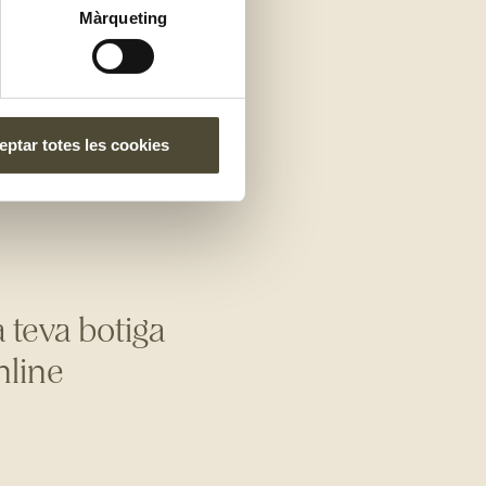
Màrqueting
a! En primer lloc,
inya està al punt ideal.
ptar totes les cookies
inalment, el tacte
mprar.
Així que ja ho
a teva botiga
nline