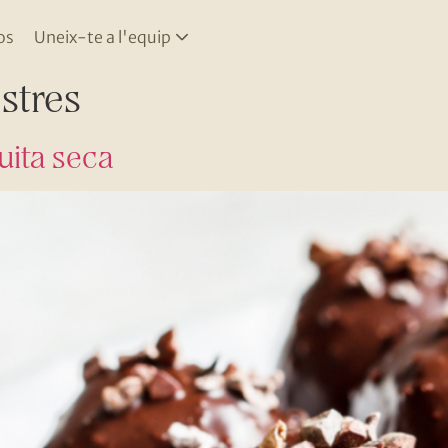
os
Uneix-te a l'equip
stres
ita seca