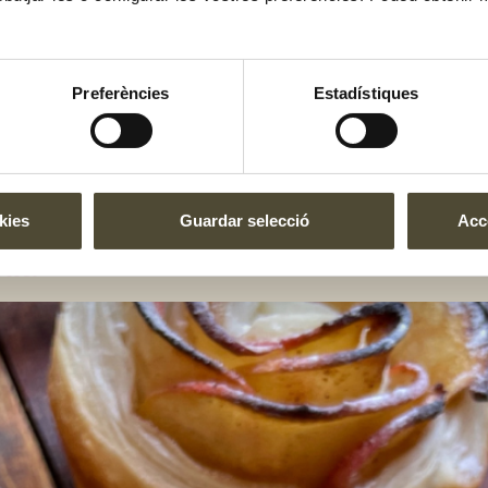
Preferències
Estadístiques
kies
Guardar selecció
Acce
lla