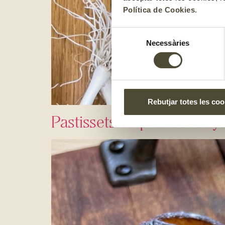
Política de Cookies
.
Selecció
Necessàries
de
consentiment
Rebutjar totes les coo
Pastissets de poma i canye