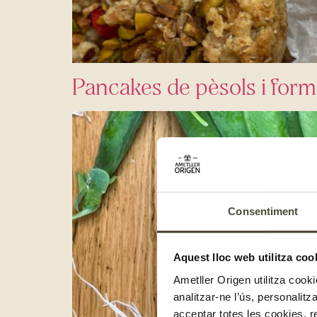
Pancakes de pèsols i form
Consentiment
Aquest lloc web utilitza coo
Ametller Origen utilitza cooki
analitzar-ne l’ús, personalit
acceptar totes les cookies, r