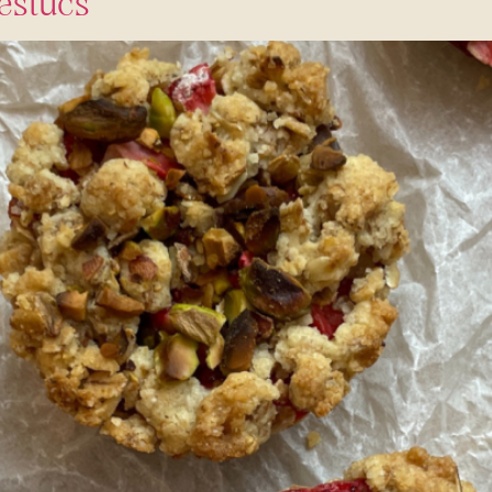
festucs