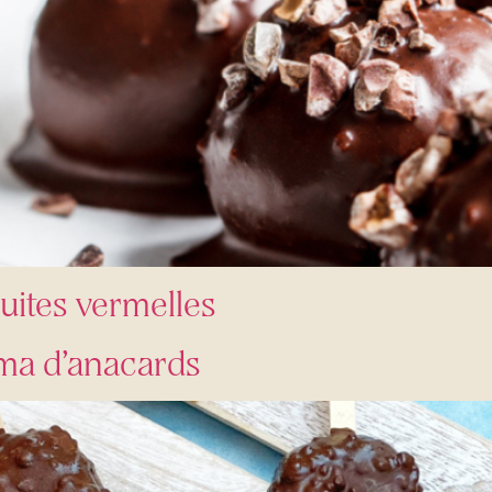
ruites vermelles
ma d’anacards