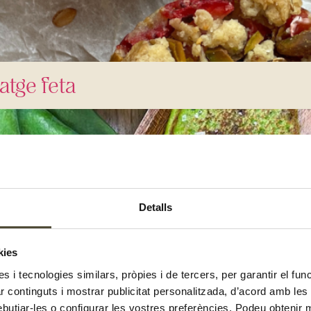
atge feta
Detalls
kies
es i tecnologies similars, pròpies i de tercers, per garantir el fu
zar continguts i mostrar publicitat personalitzada, d’acord amb le
ebutjar-les o configurar les vostres preferències. Podeu obtenir 