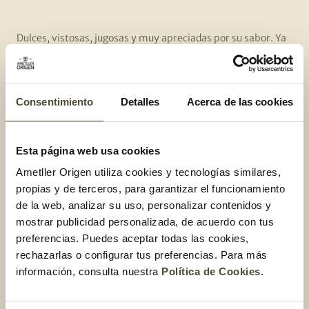
Dulces, vistosas, jugosas y muy apreciadas por su sabor. Ya
tenemos aquí una de las frutas dulces más esperadas: ¡las
cerezas!
Esta fruta es
rica en antioxidantes
, que retrasan el
Consentimiento
Detalles
Acerca de las cookies
envejecimiento celular, y tiene
propiedades
antiinflamatorias
que ayudan a reducir el dolor muscular.
Esta página web usa cookies
Además, las cerezas tienen un
alto contenido en fibra
, que
te ayuda a mejorar la salud intestinal, eliminar toxinas y
Ametller Origen utiliza cookies y tecnologías similares,
evitar el estreñimiento. También contienen
vitaminas C
,
propias y de terceros, para garantizar el funcionamiento
esencial para el funcionamiento del organismo y
A
,
de la web, analizar su uso, personalizar contenidos y
importante para la vista y la piel.
mostrar publicidad personalizada, de acuerdo con tus
preferencias. Puedes aceptar todas las cookies,
Son ideales para comer solas, en una macedonia o bien
rechazarlas o configurar tus preferencias. Para más
añadiéndolas deshuesadas en el yogur. Si te atreves,
información, consulta nuestra
Política de Cookies
.
también las puedes incorporar en una ensalada o preparar
un sorbete. Si te sobran cerezas, recuerda que las puedes