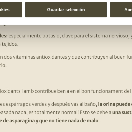
nergético:
Contienen una elevada cantidad de agua.
okies
Guardar selección
Ace
n unos grandes aliados para tu microbiota intestinal, pues l
digestión.
les:
especialmente potasio, clave para el sistema nervioso, y
s tejidos.
n dos vitaminas antioxidantes y que contribuyen al buen f
io.
ioxidants i amb contribueixen a en el bon funcionament de
es espárragos verdes y después vas al baño,
la orina puede 
asada nada, es totalmente normal! Esto se debe a
una sust
 de asparagina y que no tiene nada de malo
.