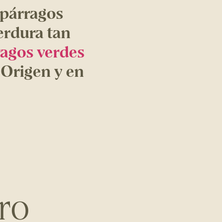
spárragos
erdura tan
ragos verdes
 Origen y en
ro