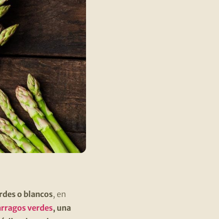
erdes o blancos
, en
árragos verdes
, una