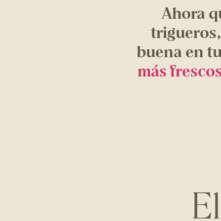
Ahora qu
trigueros
buena en tu
más fresco
E