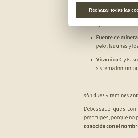
Bajo contenido e
Rechazar todas las co
Ricos en fibra
: so
ayudan a hacer la 
Fuente de minera
pelo, las uñas y lo
Vitamina C y E:
so
sistema inmunitar
són dues vitamines ant
Debes saber que si com
preocupes, porque no p
conocida con el nombre