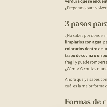
verdura que se encuent
¿Preparado para volver
3 pasos para
¿No sabes por dónde em
limpiarlos con agua
, p
colocarlos dentro de u
trapo de cocina o un p
frágil y puede rompers
¿Cómo? O con las manos
Ahora que ya sabes cóm
cuál es la mejor forma 
Formas de c