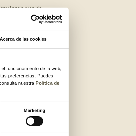
después te sirven de
 o pescado.
de quiche o de tortilla
Acerca de las cookies
e comes la judía verde,
s espárragos verdes.
r el funcionamiento de la web,
 tus preferencias. Puedes
mil formas distintitas
!
 consulta nuestra
Política de
Marketing
 espárragos verdes.