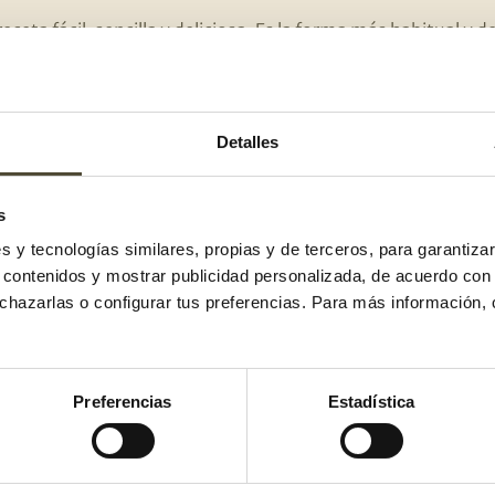
eceta fácil, sencilla y deliciosa. Es la forma más habitual y 
otras verduras o de acompañamiento para un plato de carne
l con un poco de ajo o con un revuelto de huevos o en forma 
asta? ¡Una delicia!
Detalles
jor te suena un poco aburrido, pero de la misma forma que t
s
 espinacas con patata hervida también lo puedes hacer con lo
s preparar una crema. ¿Lo habías pensado?
es y tecnologías similares, propias y de terceros, para garantiza
r contenidos y mostrar publicidad personalizada, de acuerdo con
os son una verdura
muy versátil pues ¡puedes prepararla de 
echazarlas o configurar tus preferencias. Para más información,
s de este tipo de espárragos
Preferencias
Estadística
 te estarás preguntando cuáles son las propiedades de los
ontamos!