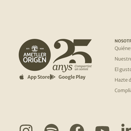
NOSOT
Quiéne
Nuestr
El gust
App Store
Google Play
Hazte d
Compli