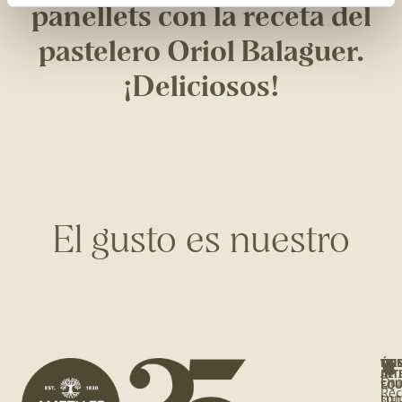
panellets con la receta del
pastelero Oriol Balaguer.
¡Deliciosos!
El gusto es nuestro
NO
ÚNE
TE
TIE
AL
INT
Qui
Enc
EQU
Rec
so
tu 