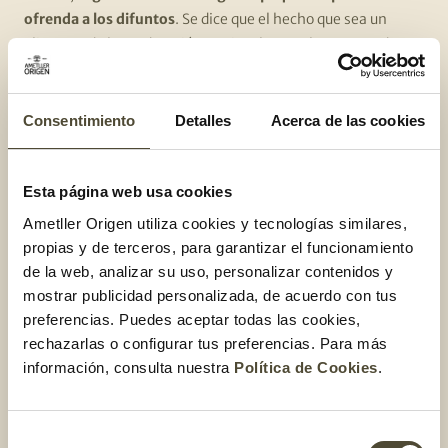
ofrenda a los difuntos
. Se dice que el hecho que sea un
alimento de larga duración se vincula con el concepto de
eternidad. Por otro lado, como la base de los panellets es la
almendra, se supone que su origen es árabe.
Consentimiento
Detalles
Acerca de las cookies
¿
Cuáles son los
ingredientes básicos para
Esta página web usa cookies
Ametller Origen utiliza cookies y tecnologías similares,
elaborarlos?
propias y de terceros, para garantizar el funcionamiento
de la web, analizar su uso, personalizar contenidos y
La base de los panellets, sean del sabor que sean, son
las
mostrar publicidad personalizada, de acuerdo con tus
almendras molidas y crudas mezcladas con un poco de
preferencias. Puedes aceptar todas las cookies,
patata o boniato
. A esta mezcla
se le añaden los huevos y
rechazarlas o configurar tus preferencias. Para más
el azúcar
. Estos son los ingredientes básicos para preparar
información, consulta nuestra
Política de Cookies
.
una buena masa de panellets. A partir de aquí, se le añade
una cobertura de piñones, un poco de cacao, coco rallado,
zumo de limón, un trozo de membrillo encima o un poco de
Selección