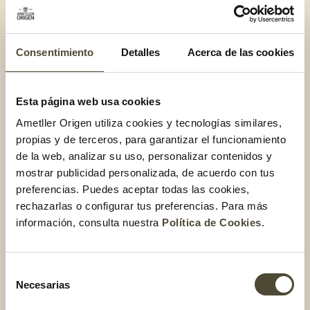
cocida
. En el caso que prefieras tomarla cruda,
la coliflor es
de textura crujiente, en cambio, cocida es blandita
.
Consentimiento
Detalles
Acerca de las cookies
5 beneficios de tomar
coliflor
Esta página web usa cookies
Ametller Origen utiliza cookies y tecnologías similares,
En general,
todas las verduras crucíferas
son súper
propias y de terceros, para garantizar el funcionamiento
saludables
. En el caso de la coliflor destaca por:
de la web, analizar su uso, personalizar contenidos y
mostrar publicidad personalizada, de acuerdo con tus
Baja en calorías:
tienen un contenido energético bajo
preferencias. Puedes aceptar todas las cookies,
rechazarlas o configurar tus preferencias. Para más
Vitamina C:
la mayoría de las coles aportan alrededor
información, consulta nuestra
Política de Cookies
.
de 100 mg por cada 100 g de esta vitamina
Vitamina B
Vitamina clave en la prevención de
9
:
Selección
patologías cardiovasculares
Necesarias
de
Vitamina K
: Vitamina involucrada en los procesos de
consentimiento