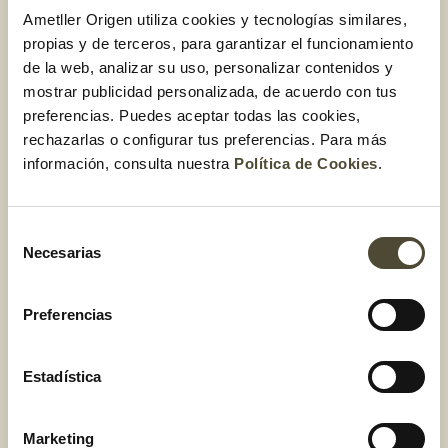
ornamental, y no fue
hasta finales del siglo XVIII
Ametller Origen utiliza cookies y tecnologías similares,
cuando comenzó a cultivarse con fines alimentarios
,
propias y de terceros, para garantizar el funcionamiento
aumentando su consumo hasta hacerse muy popular.
de la web, analizar su uso, personalizar contenidos y
mostrar publicidad personalizada, de acuerdo con tus
Aunque los más habituales son los de color rojo,
preferencias. Puedes aceptar todas las cookies,
también
existen
tomates cherry amarillos, naranjas,
rechazarlas o configurar tus preferencias. Para más
marrones y granates
y de diferentes variedades:
información, consulta nuestra
Política de Cookies
.
cherry pera, cherry redondo, cherry Brumato, etc.
Aquellos
tomates cherry que se venden con rama,
Selección
¡no la quites! pues ayudan a su conservación.
Necesarias
de
consentimiento
Recetas fáciles y rápidas
Preferencias
con tomates cherry
Estadística
Te lo hemos comentado antes y lo volvemos a repetir:
los
tomates cherrys son súper versátiles
, así que podrás
Marketing
preparar distintas recetas. En
crudo son ideales para