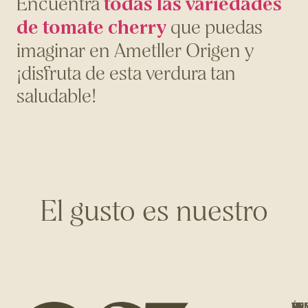
todas las variedades
Encuentra
de tomate cherry
que puedas
imaginar en Ametller Origen y
¡disfruta de esta verdura tan
saludable!
El gusto es nuestro
NO
ÚNE
TE
TIE