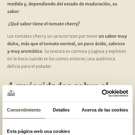
medida y, dependiendo del estado de maduración, su
sabor
.
¿Qué sabor tiene el tomate cherry?
Los tomates cherry se caracterizan por tener
un sabor muy
dulce, más que el tomate normal, un poco ácido, sabroso
y muy aromático
. Su textura es carnosa y jugosa y explotan
en la boca cuando te los comes enteros; una auténtica
delicia para el paladar.
4 curiosidades sobre el
tomate cherry
Consentimiento
Detalles
Acerca de las cookies
Esta variedad de tomate
recibe este nombre por su
parecido con una cereza
(cherry, en inglés).
Esta página web usa cookies
En sus inicios, la tomatera se utilizaba como planta