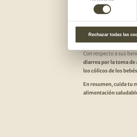
la salud, especialment
consentimiento
Así, por ejemplo,
el pri
beneficiosa
, y
otros a
complementos alimenta
Rechazar todas las co
kombucha o algunos a
Con respecto a sus ben
diarrea por la toma de 
los cólicos de los bebé
En resumen, cuida tu m
alimentación saludabl