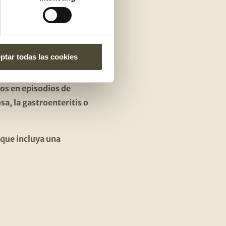
a bacteria muy
s en forma de
omo por ejemplo la
ptar todas las cookies
os en episodios de
sa, la gastroenteritis o
 que incluya una