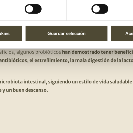
e para nuestra microbiota intestinal
.
mer probiótico que se utilizó fue el yogur que contiene un
limentos fermentados
. Posteriormente, han aparecido
otro
rios a los que se les añaden determinados probióticos c
okies
Guardar selección
Ace
limentos fermentados.
eficios, algunos probióticos
han demostrado tener benefici
antibióticos, el estreñimiento, la mala digestión de la lacto
s
.
icrobiota intestinal, siguiendo un estilo de vida saludable
e y un buen descanso.