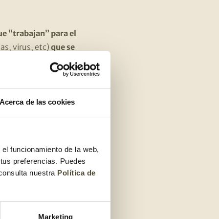
e “trabajan” para el
as, virus, etc)
que se
 posibles virus o nos
ota intestinal
y el 95%
Acerca de las cookies
rimos cuando nacemos y
memos, de nuestro
r el funcionamiento de la web,
 tus preferencias. Puedes
 consulta nuestra
Política de
omo aquellos
tan un beneficio para
Marketing