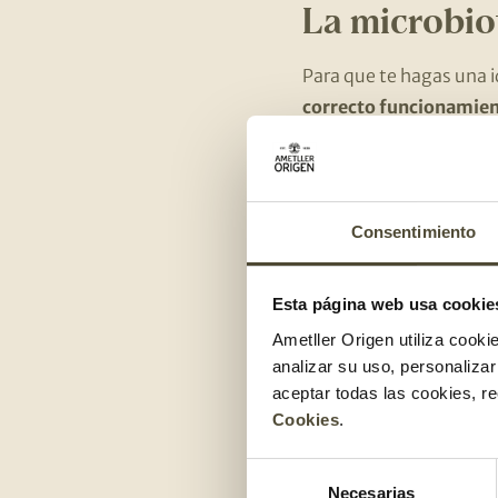
La microbio
Para que te hagas una 
correcto funcionamie
conocen con el nombre
ayuda digerir determi
La microbiota que enco
Consentimiento
se encuentra en el inte
durante el primero año
Esta página web usa cookie
estilo de vida y del ent
Ametller Origen utiliza cooki
analizar su uso, personaliza
Los probiót
aceptar todas las cookies, r
Cookies
.
La palabra probiótico, q
microorganismos vivo
Selección
Necesarias
de