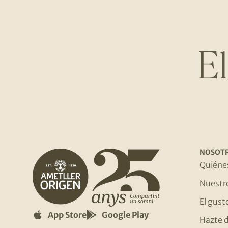
E
NOSOT
Quiéne
Nuestr
El gust
App Store
Google Play
Hazte d