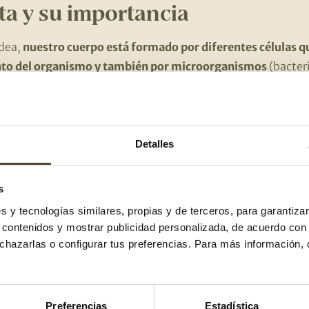
ta y su importancia
idea,
nuestro cuerpo está formado por diferentes células qu
nto del organismo y también por microorganismos
(bacteri
 de microbiota
. La microbiota
nos protege de la entrada de
nados alimentos
, además de otras funciones.
ntramos en el intestino se conoce con
el nombre de microbi
Detalles
stino grueso. Por si no lo sabías, esta microbiota la adqui
 de vida, pero también va variando en función de lo que co
s
orno.
es y tecnologías similares, propias y de terceros, para garantiza
r contenidos y mostrar publicidad personalizada, de acuerdo con
icos: todo lo que debes saber
echazarlas o configurar tus preferencias. Para más información,
ue deriva del griego ‘a favor de la vida’, se podría definir c
s
que,
cuando se toman en cantidades adecuadas
,
nos apor
Preferencias
Estadística